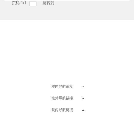
页码
1
/
1
跳转到
学院概况
|
学科建设
|
教学管理
|
科研管理
|
师资队伍
|
党群工作
|
学生
工作
|
外语培训
|
校内导航链接
校外导航链接
院内导航链接